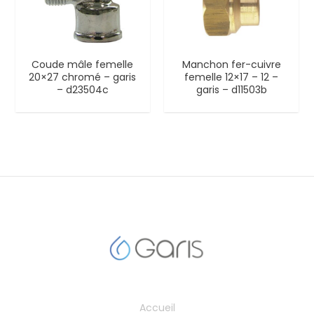
Coude mâle femelle
Manchon fer-cuivre
20×27 chromé – garis
femelle 12×17 – 12 –
– d23504c
garis – d11503b
Accueil