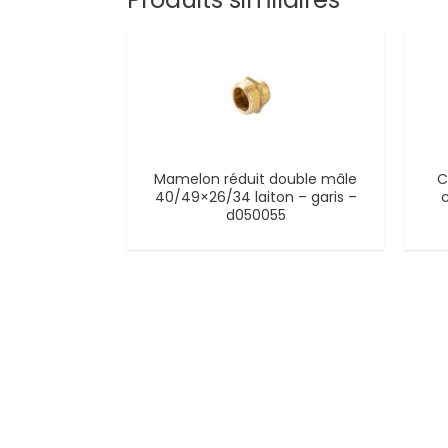
Mamelon réduit double mâle
C
40/49×26/34 laiton – garis –
d050055