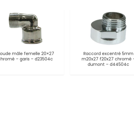
oude mâle femelle 20×27
Raccord excentré 5mm
chromé – garis – d23504c
m20x27 f20x27 chromé 
dumont – d44504c