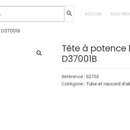
ACCUEIL
NOS PRO
– D37001B
Tête à potence 
D37001B
Référence :
62703
Catégorie :
Tube et raccord d'a