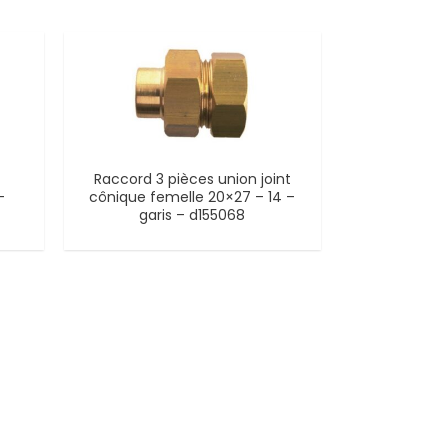
Raccord 3 pièces union joint
–
cônique femelle 20×27 – 14 –
garis – d155068