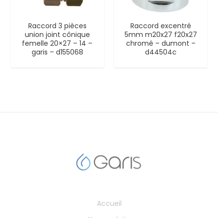
Raccord 3 pièces
Raccord excentré
union joint cônique
5mm m20x27 f20x27
femelle 20×27 – 14 –
chromé – dumont –
garis – d155068
d44504c
Accueil