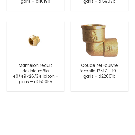
garis – d11019b
garis – d15903b
Mamelon réduit
Coude fer-cuivre
double mâle
femelle 12×17 – 10 –
40/49×26/34 laiton –
garis – d22001b
garis – d050055