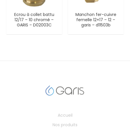
Ecrou à collet battu
Manchon fer-cuivre
12/17 – 10 chromé –
femelle 12×17 – 12 –
GARIS – D02003C
garis – d11503b
Accueil
Nos produits