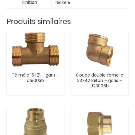
Finition
Nickelé
Produits similaires
Té mâle 15×21 – garis –
Coude double femelle
d19003b
33×42 laiton – garis –
d23006b