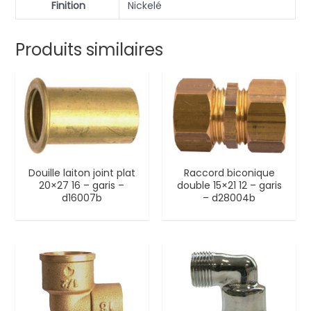
Finition
Nickelé
Produits similaires
Douille laiton joint plat
Raccord biconique
20×27 16 – garis –
double 15×21 12 – garis
d16007b
– d28004b