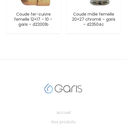
Coude fer-cuivre
Coude mâle femelle
femelle 12×17 – 10 –
20×27 chromé – garis
garis – d22001b
– d23504c
Accueil
Nos produits