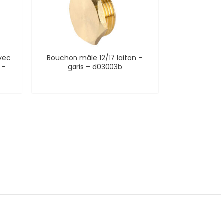
vec
Bouchon mâle 12/17 laiton –
 –
garis – d03003b