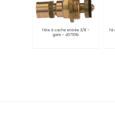
Tête à cache entrée 3/8 –
Té 
garis – d37101b