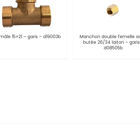
mâle 15×21 – garis – d19003b
Manchon double femelle a
butée 26/34 laiton – garis
d08505b