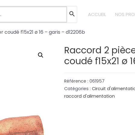
ACCUEIL
NOS PRO
r coudé f15x21 ø 16 – garis – d12206b
Raccord 2 pièce
coudé f15x21 ø 
Référence :
061957
Catégories :
Circuit d'alimentat
raccord d'alimentation