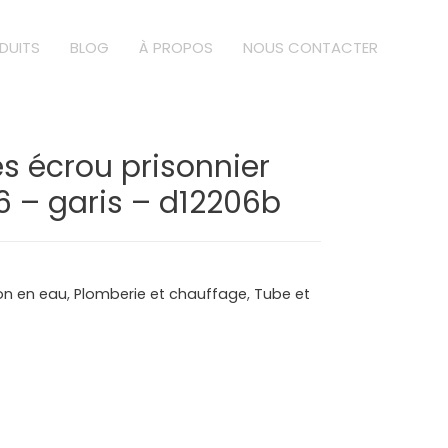
DUITS
BLOG
À PROPOS
NOUS CONTACTER
s écrou prisonnier
16 – garis – d12206b
ion en eau
,
Plomberie et chauffage
,
Tube et