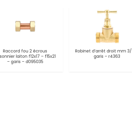
Raccord fou 2 écrous
Robinet d’arrêt droit mm 3
isonnier laiton f12x17 – f15x21
garis – r4363
– garis – d095035