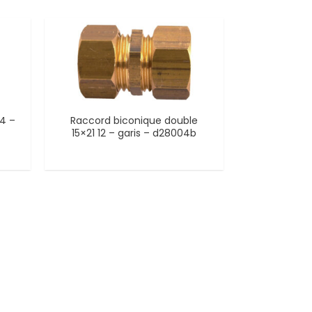
/4 –
Raccord biconique double
15×21 12 – garis – d28004b