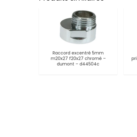
Raccord excentré 5mm
m20x27 f20x27 chromé –
pr
dumont – d44504c