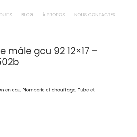
DUITS
BLOG
À PROPOS
NOUS CONTACTER
e mâle gcu 92 12×17 –
1502b
ion en eau
,
Plomberie et chauffage
,
Tube et