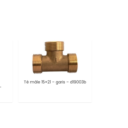
Té mâle 15×21 – garis – d19003b
–