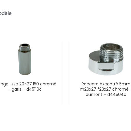
odèle
onge lisse 20×27 l50 chromé
Raccord excentré 5mm
– garis – d45110c
m20x27 f20x27 chromé 
dumont – d44504c