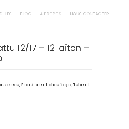
DUITS
BLOG
À PROPOS
NOUS CONTACTER
ttu 12/17 – 12 laiton –
b
ion en eau
,
Plomberie et chauffage
,
Tube et