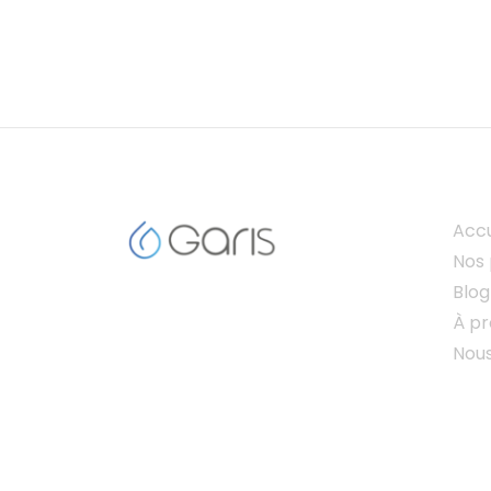
Accu
Nos 
Blog
À p
Nou