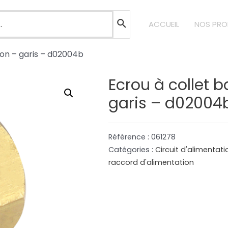
ACCUEIL
NOS PRO
iton – garis – d02004b
Ecrou à collet ba
garis – d02004
Référence :
061278
Catégories :
Circuit d'alimentat
raccord d'alimentation