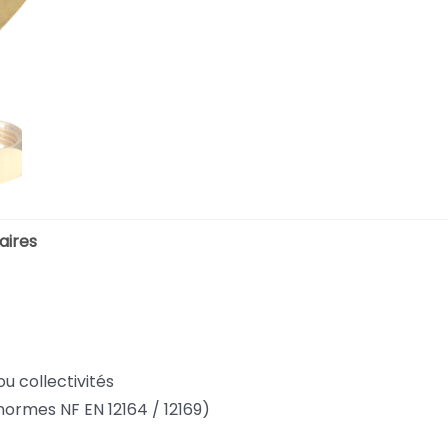
aires
ou collectivités
s normes NF EN 12164 / 12169)
1