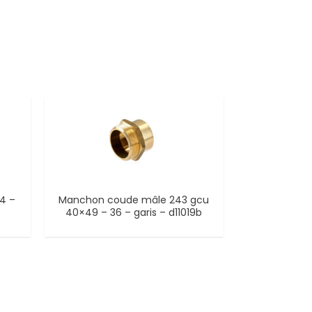
/4 –
Manchon coude mâle 243 gcu
40×49 – 36 – garis – d11019b