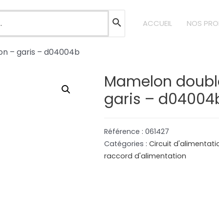
ACCUEIL
NOS PRO
on – garis – d04004b
Mamelon double
garis – d04004
Référence :
061427
Catégories :
Circuit d'alimentat
raccord d'alimentation