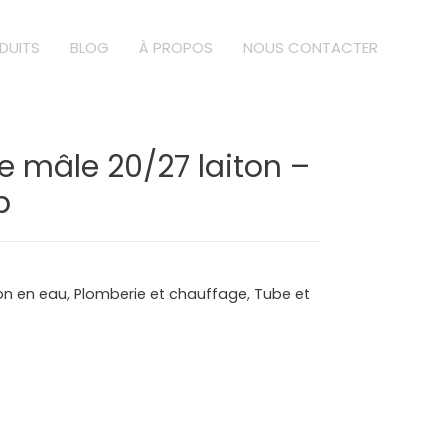
DUITS
BLOG
À PROPOS
NOUS CONTACTER
 mâle 20/27 laiton –
b
ion en eau
,
Plomberie et chauffage
,
Tube et