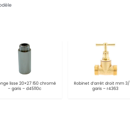
odèle
onge lisse 20×27 l50 chromé
Robinet d’arrêt droit mm 3
– garis – d45110c
garis – r4363