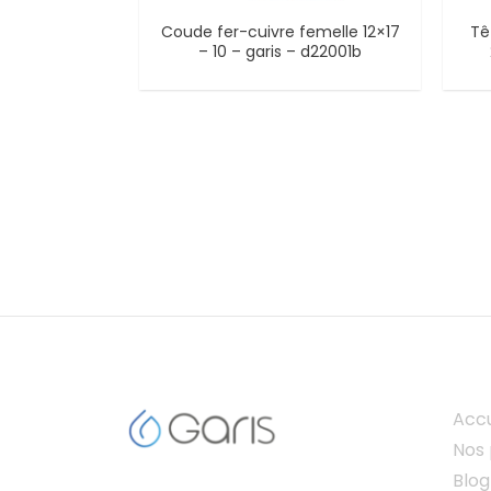
Coude fer-cuivre femelle 12×17
Tê
– 10 – garis – d22001b
Accu
Nos 
Blog