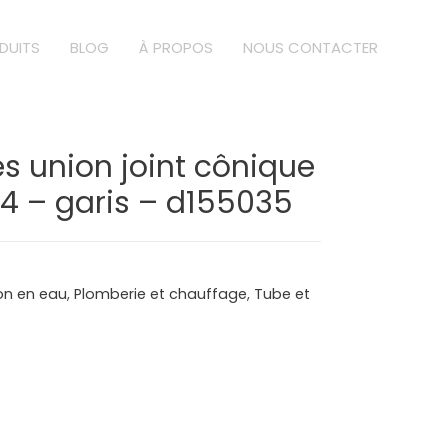
DUITS
BLOG
À PROPOS
NOUS CONTACTER
s union joint cônique
14 – garis – d155035
ion en eau
,
Plomberie et chauffage
,
Tube et