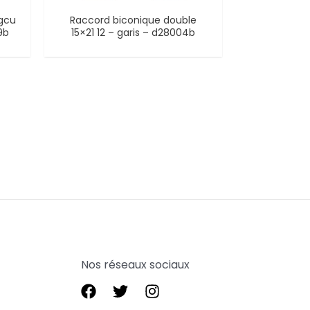
gcu
Raccord biconique double
9b
15×21 12 – garis – d28004b
Nos réseaux sociaux