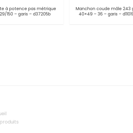
te à potence pas métrique
Manchon coude mâle 243 
29/150 – garis – d37205b
40×49 – 36 – garis – d1101
eil
produits