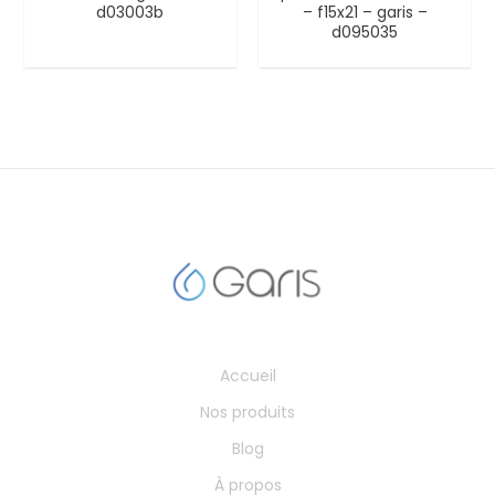
d03003b
– f15x21 – garis –
d095035
Accueil
Nos produits
Blog
À propos