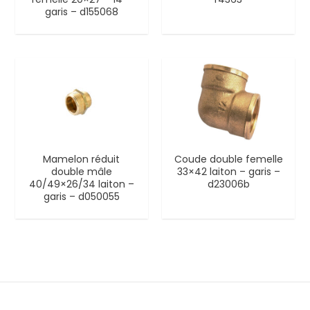
garis – d155068
Mamelon réduit
Coude double femelle
double mâle
33×42 laiton – garis –
40/49×26/34 laiton –
d23006b
garis – d050055