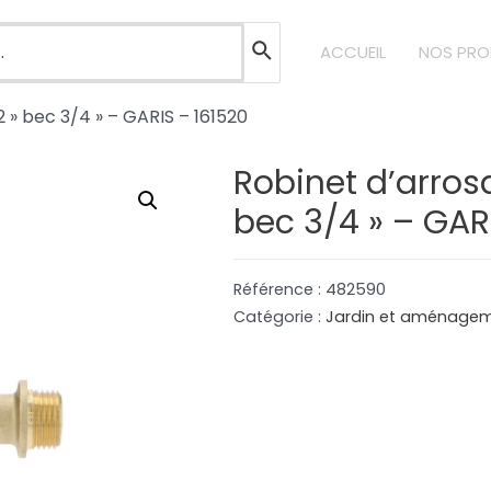
ACCUEIL
NOS PRO
 » bec 3/4 » – GARIS – 161520
Robinet d’arros
bec 3/4 » – GAR
Référence :
482590
Catégorie :
Jardin et aménageme