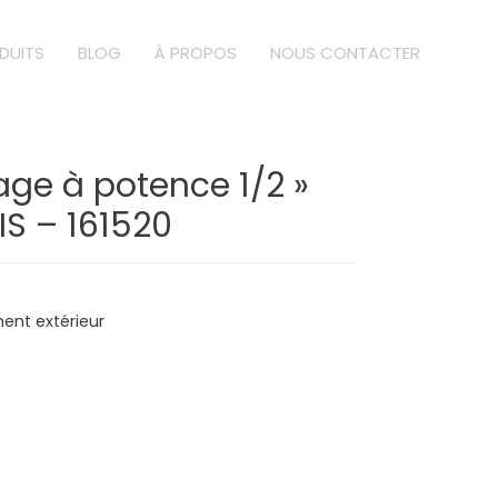
DUITS
BLOG
À PROPOS
NOUS CONTACTER
age à potence 1/2 »
IS – 161520
nt extérieur