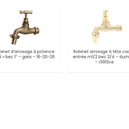
binet d’arrosage à potence
Robinet arrosage à tête c
 » bec 1’’ – garis – 16-20-26
entrée m1/2 bec 3/4 – du
– r3913ce