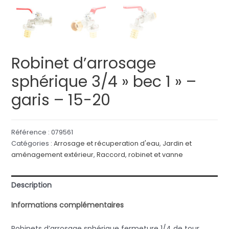
Robinet d’arrosage
sphérique 3/4 » bec 1 » –
garis – 15-20
Référence :
079561
Catégories :
Arrosage et récuperation d'eau
,
Jardin et
aménagement extérieur
,
Raccord
,
robinet et vanne
Description
Informations complémentaires
Robinets d’arrosage sphérique fermeture 1/4 de tour.