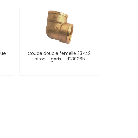
que
Coude double femelle 33×42
b
laiton – garis – d23006b