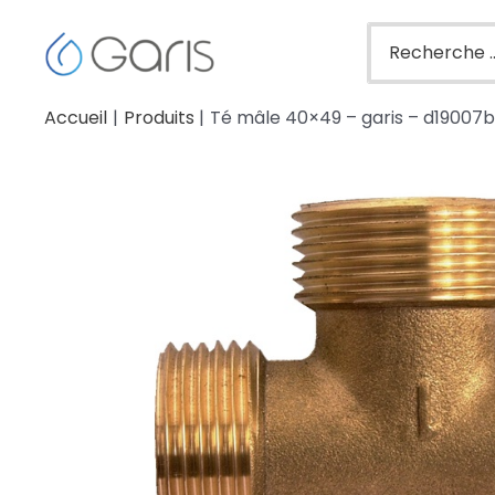
Accueil
Produits
Té mâle 40×49 – garis – d19007