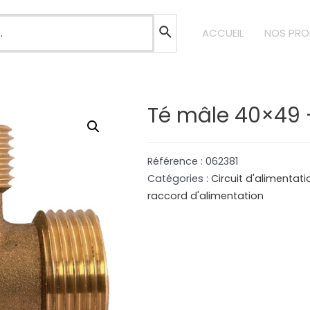
ACCUEIL
NOS PRO
b
Té mâle 40×49 
Référence :
062381
Catégories :
Circuit d'alimentat
raccord d'alimentation