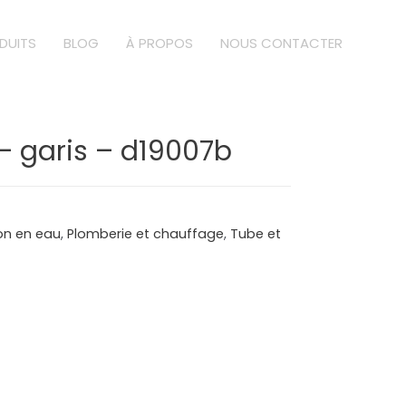
DUITS
BLOG
À PROPOS
NOUS CONTACTER
– garis – d19007b
ion en eau
,
Plomberie et chauffage
,
Tube et