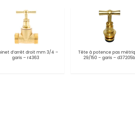
inet d’arrêt droit mm 3/4 –
Tête à potence pas métri
garis – r4363
29/150 – garis – d37205