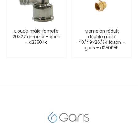
Coude mâle femelle
Mamelon réduit
20×27 chromé – garis
double mâle
– d23504c
40/49×26/34 laiton –
garis – d050055