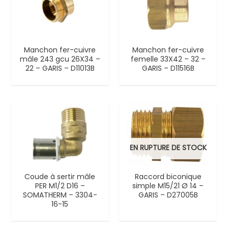
Manchon fer-cuivre
Manchon fer-cuivre
mâle 243 gcu 26X34 –
femelle 33X42 – 32 –
22 – GARIS – D11013B
GARIS – D11516B
EN RUPTURE DE STOCK
Coude à sertir mâle
Raccord biconique
PER M1/2 D16 –
simple M15/21 Ø 14 –
SOMATHERM – 3304-
GARIS – D27005B
16-15