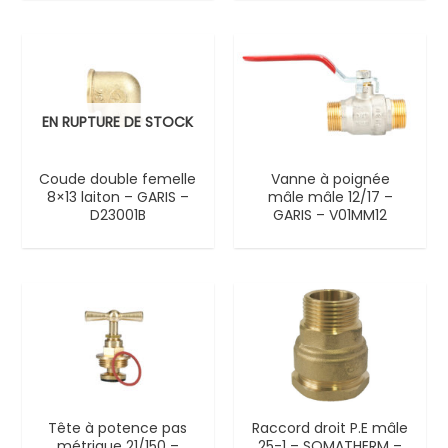
EN RUPTURE DE STOCK
Coude double femelle
Vanne à poignée
8×13 laiton – GARIS –
mâle mâle 12/17 –
D23001B
GARIS – V01MM12
Tête à potence pas
Raccord droit P.E mâle
métrique 21/150 –
25-1 – SOMATHERM –