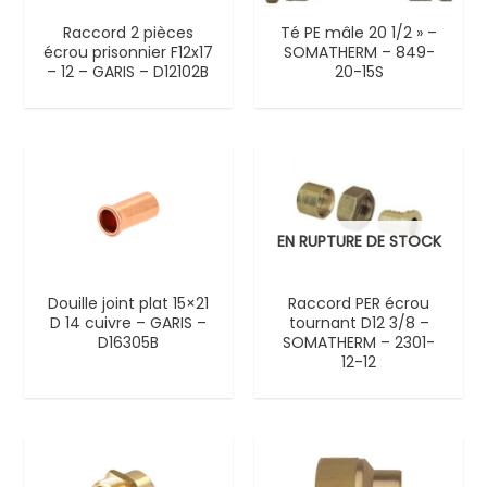
Raccord 2 pièces
Té PE mâle 20 1/2 » –
écrou prisonnier F12x17
SOMATHERM – 849-
– 12 – GARIS – D12102B
20-15S
EN RUPTURE DE STOCK
Douille joint plat 15×21
Raccord PER écrou
D 14 cuivre – GARIS –
tournant D12 3/8 –
D16305B
SOMATHERM – 2301-
12-12