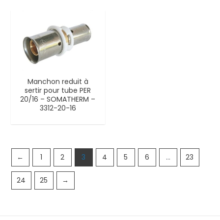
Manchon reduit à
sertir pour tube PER
20/16 – SOMATHERM –
3312-20-16
←
1
2
3
4
5
6
…
23
24
25
→