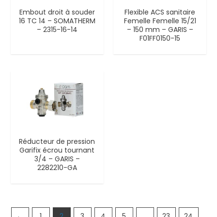
Embout droit à souder
Flexible ACS sanitaire
16 TC 14 – SOMATHERM
Femelle Femelle 15/21
– 2315-16-14
– 150 mm – GARIS –
F01FF0150-15
Réducteur de pression
Garifix écrou tournant
3/4 – GARIS –
2282210-GA
←
1
2
3
4
5
…
23
24