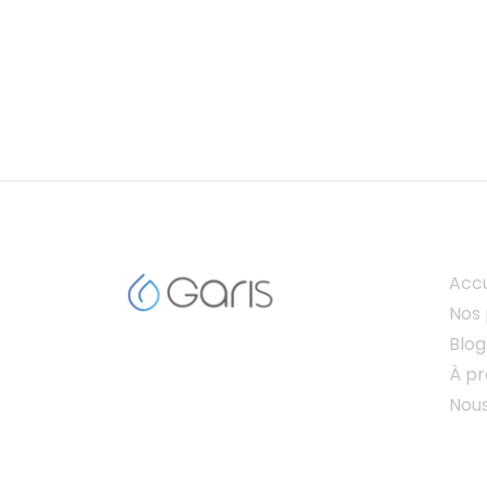
Accu
Nos 
Blog
À p
Nou