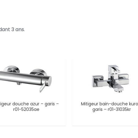
ant 3 ans.
tigeur douche azur – garis –
Mitigeur bain-douche kuro
r01-52035ae
garis – r01-31035kr