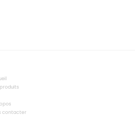
eil
produits
ropos
s contacter