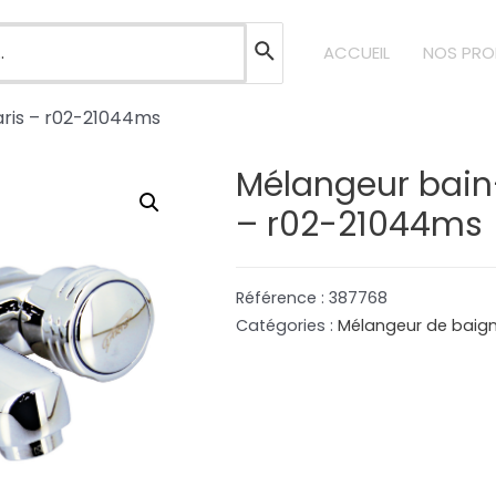
ACCUEIL
NOS PRO
ris – r02-21044ms
Mélangeur bain
– r02-21044ms
Référence :
387768
Catégories :
Mélangeur de baign