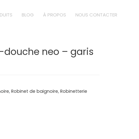
DUITS
BLOG
À PROPOS
NOUS CONTACTER
-douche neo – garis
oire
,
Robinet de baignoire
,
Robinetterie